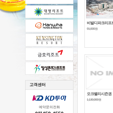
비발디파크리프
91,000원
고객센터
오크밸리시즌권
1,130,000원
예약문의전화