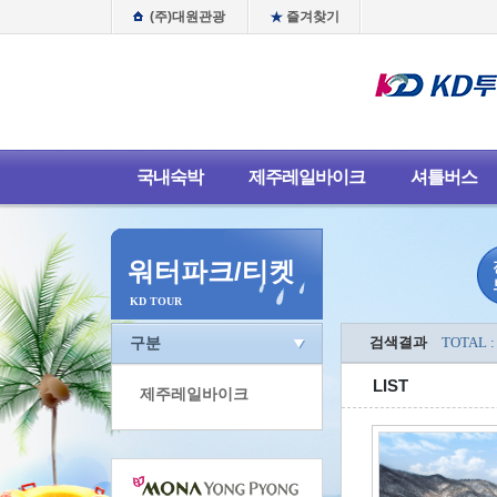
(주)대원관광
즐겨찾기
국내숙박
제주레일바이크
셔틀버스
워터파크/티켓
KD TOUR
구분
검색결과
TOTAL :
LIST
제주레일바이크