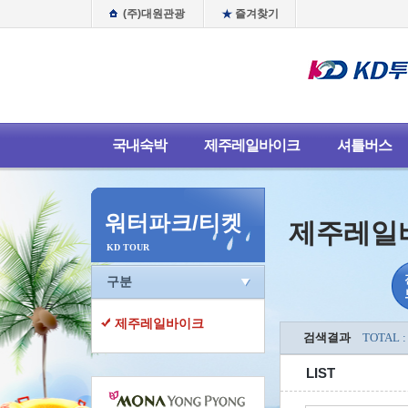
(주)대원관광
즐겨찾기
국내숙박
제주레일바이크
셔틀버스
워터파크/티켓
제주레일
KD TOUR
구분
제주레일바이크
검색결과
TOTAL :
LIST